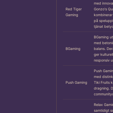
med innovat
Red Tiger
Gonzo's Qu
Gaming
kombinerar
på spelupp
tjänat bet
BGaming utv
med betoni
BGaming
balans. Der
ger kulturel
responsiv u
Push Gamin
med distin
Push Gaming
Tiki Fruits 
dragning. D
communityd
Relax Gamin
samtidigt s