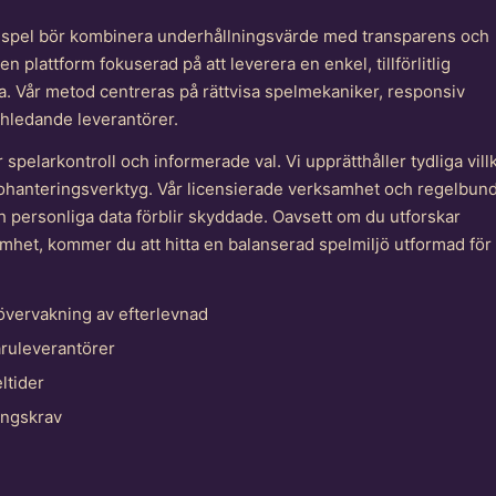
espel bör kombinera underhållningsvärde med transparens och
 plattform fokuserad på att leverera en enkel, tillförlitlig
pa. Vår metod centreras på rättvisa spelmekaniker, responsiv
chledande leverantörer.
pelarkontroll och informerade val. Vi upprätthåller tydliga villk
ntohanteringsverktyg. Vår licensierade verksamhet och regelbun
h personliga data förblir skyddade. Oavsett om du utforskar
samhet, kommer du att hitta en balanserad spelmiljö utformad för
 övervakning av efterlevnad
aruleverantörer
ltider
ingskrav