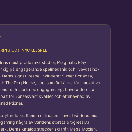
r
ERING OCH NYCKELSPEL
trins mest produktiva studior, Pragmatic Play
ar sig på engagerande spelmekanik och live-kasino-
. Deras signaturespel inkluderar Sweet Bonanza,
ch The Dog House, spel som är kända för innovativa
ioner och stark spelengagemang. Leverantören är
balt för konsekvent kvalitet och efterlevnad av
urisdiktioner.
rytande kraft inom onlinespel i över två decennier
ogaming några av världens största progressiva
erk. Deras katalog sträcker sig från Mega Moolah,