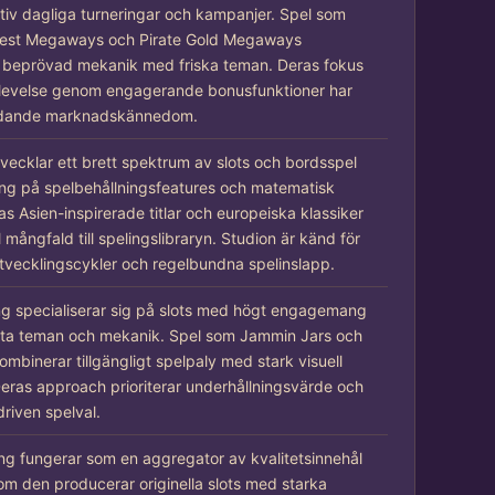
iv dagliga turneringar och kampanjer. Spel som
est Megaways och Pirate Gold Megaways
 beprövad mekanik med friska teman. Deras fokus
levelse genom engagerande bonusfunktioner har
ydande marknadskännedom.
ecklar ett brett spektrum av slots och bordsspel
ng på spelbehållningsfeatures och matematisk
as Asien-inspirerade titlar och europeiska klassiker
l mångfald till spelingslibraryn. Studion är känd för
tvecklingscykler och regelbundna spelinslapp.
g specialiserar sig på slots med högt engagemang
kta teman och mekanik. Spel som Jammin Jars och
kombinerar tillgängligt spelpaly med stark visuell
eras approach prioriterar underhållningsvärde och
riven spelval.
g fungerar som en aggregator av kvalitetsinnehål
om den producerar originella slots med starka