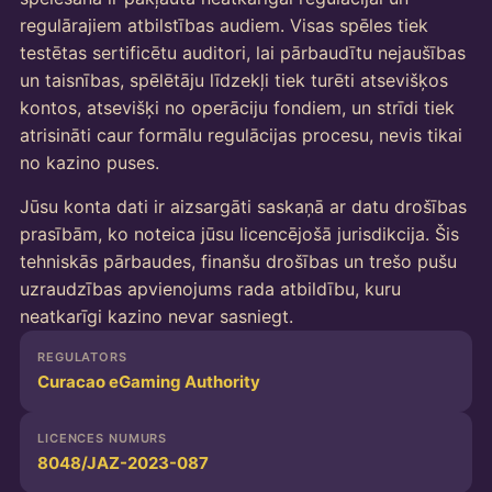
regulārajiem atbilstības audiem. Visas spēles tiek
testētas sertificētu auditori, lai pārbaudītu nejaušības
un taisnības, spēlētāju līdzekļi tiek turēti atsevišķos
kontos, atsevišķi no operāciju fondiem, un strīdi tiek
atrisināti caur formālu regulācijas procesu, nevis tikai
no kazino puses.
Jūsu konta dati ir aizsargāti saskaņā ar datu drošības
prasībām, ko noteica jūsu licencējošā jurisdikcija. Šis
tehniskās pārbaudes, finanšu drošības un trešo pušu
uzraudzības apvienojums rada atbildību, kuru
neatkarīgi kazino nevar sasniegt.
REGULATORS
Curacao eGaming Authority
LICENCES NUMURS
8048/JAZ-2023-087