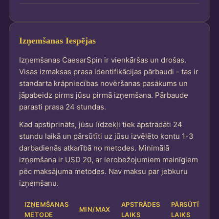
Izņemšanas Iespējas
Izņemšanas CaesarSpin ir vienkāršas un drošas.
Visas izmaksas prasa identifikācijas pārbaudi - tas ir
standarta krāpniecības novēršanas pasākums un
jāpabeidz pirms jūsu pirmā izņemšana. Pārbaude
parasti prasa 24 stundas.
Kad apstiprināts, jūsu līdzekļi tiek apstrādāti 24
stundu laikā un pārsūtīti uz jūsu izvēlēto kontu 1-3
darbadienās atkarībā no metodes. Minimālā
izņemšana ir USD 20, ar ierobežojumiem mainīgiem
pēc maksājuma metodes. Nav maksu par jebkuru
izņemšanu.
IZŅEMŠANAS
APSTRĀDES
PĀRSŪTĪŠANA
MIN/MAX
METODE
LAIKS
LAIKS