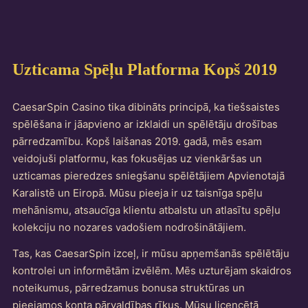
Uzticama Spēļu Platforma Kopš 2019
CaesarSpin Casino tika dibināts principā, ka tiešsaistes
spēlēšana ir jāapvieno ar izklaidi un spēlētāju drošības
pārredzamību. Kopš laišanas 2019. gadā, mēs esam
veidojuši platformu, kas fokusējas uz vienkāršas un
uzticamas pieredzes sniegšanu spēlētājiem Apvienotajā
Karalistē un Eiropā. Mūsu pieeja ir uz taisnīga spēļu
mehānismu, atsaucīga klientu atbalstu un atlasītu spēļu
kolekciju no nozares vadošiem nodrošinātājiem.
Tas, kas CaesarSpin izceļ, ir mūsu apņemšanās spēlētāju
kontrolei un informētām izvēlēm. Mēs uzturējam skaidros
noteikumus, pārredzamus bonusa struktūras un
pieejamos konta pārvaldības rīkus. Mūsu licencētā