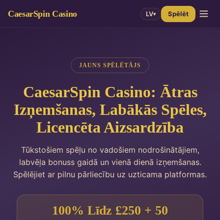
CaesarSpin Casino
LV
Spēlēt
▾
JAUNS SPĒLĒTĀJS
CaesarSpin Casino: Ātras
Izņemšanas, Labākās Spēles,
Licencēta Aizsardzība
Tūkstošiem spēļu no vadošiem nodrošinātājiem,
labvēļa bonuss gaidā un vienā dienā izņemšanas.
Spēlējiet ar pilnu pārliecību uz uzticama platformas.
100% Līdz £250 + 50