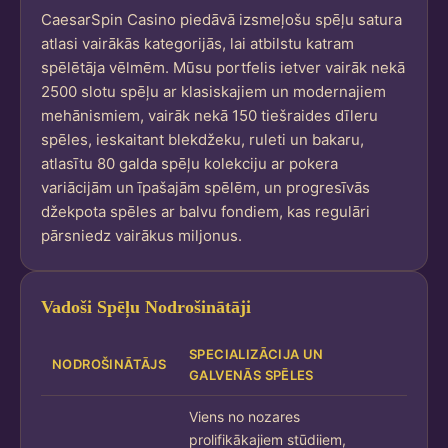
CaesarSpin Casino piedāvā izsmeļošu spēļu satura
atlasi vairākās kategorijās, lai atbilstu katram
spēlētāja vēlmēm. Mūsu portfelis ietver vairāk nekā
2500 slotu spēļu ar klasiskajiem un modernajiem
mehānismiem, vairāk nekā 150 tiešraides dīleru
spēles, ieskaitant blekdžeku, ruleti un bakaru,
atlasītu 80 galda spēļu kolekciju ar pokera
variācijām un īpašajām spēlēm, un progresīvās
džekpota spēles ar balvu fondiem, kas regulāri
pārsniedz vairākus miljonus.
Vadoši Spēļu Nodrošinātāji
SPECIALIZĀCIJA UN
NODROŠINĀTĀJS
GALVENĀS SPĒLES
Viens no nozares
prolifikākajiem stūdiiem,