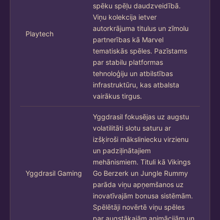
spēku spēļu daudzveidībā.
Viņu kolekcija ietver
autorkrājuma titulus un zīmolu
Playtech
partnerības kā Marvel
tematiskās spēles. Pazīstams
par stabilu platformas
tehnoloģiju un atbilstības
infrastruktūru, kas atbalsta
vairākus tirgus.
Yggdrasil fokusējas uz augstu
volatilitāti slotu saturu ar
izšķiroši māksliniecku virzienu
un padziļinātajiem
mehānismiem. Tituli kā Vikings
Yggdrasil Gaming
Go Berzerk un Jungle Rummy
parāda viņu apņemšanos uz
inovatīvajām bonusa sistēmām.
Spēlētāji novērtē viņu spēles
par augstākajām animācijām un