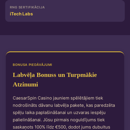
RNG SERTIFIKĀCIJA
iTech Labs
BONUSA PIEDĀVĀJUMI
Labvēļa Bonuss un Turpmākie
Atzinumi
CaesarSpin Casino jauniem spēlētājiem tiek
nodrošināts dāvanu labvēļa pakete, kas paredzēta
spēļu laika paplašināšanai un uzvaras iespēju
palielināšanai. Jūsu pirmais noguldījums tiek
saskaņots 100% līdz €500, dodot jums dubultus