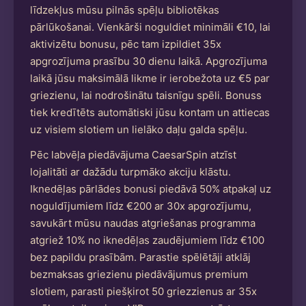
līdzekļus mūsu pilnās spēļu bibliotēkas
pārlūkošanai. Vienkārši noguldiet minimāli €10, lai
aktivizētu bonusu, pēc tam izpildiet 35x
apgrozījuma prasību 30 dienu laikā. Apgrozījuma
laikā jūsu maksimālā likme ir ierobežota uz €5 par
griezienu, lai nodrošinātu taisnīgu spēli. Bonuss
tiek kredītēts automātiski jūsu kontam un attiecas
uz visiem slotiem un lielāko daļu galda spēļu.
Pēc labvēļa piedāvājuma CaesarSpin atzīst
lojalitāti ar dažādu turpmāko akciju klāstu.
Iknedēļas pārlādes bonusi piedāvā 50% atpakaļ uz
noguldījumiem līdz €200 ar 30x apgrozījumu,
savukārt mūsu naudas atgriešanas programma
atgriež 10% no iknedēļas zaudējumiem līdz €100
bez papildu prasībām. Parastie spēlētāji atklāj
bezmaksas griezienu piedāvājumus premium
slotiem, parasti piešķirot 50 griezzienus ar 35x