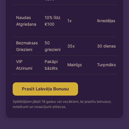
Na
Naudas
10% līdz
ma
1x
Iknedēļas
Atgriešana
€100
spē
ro
Bezmaksas
50
Tik
35x
30 dienas
Griezieni
griezieni
slot
VIP
Pakāpi
Nop
Mainīgs
Turpmāks
Atzinumi
bāzēts
spē
Prasīt Labvēļa Bonusu
Spēlētājiem jābūt 18 gadus vai vecākiem, lai prasītu bonusus;
noteikumi un nosacījumi attiecas.